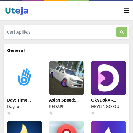
General
Day: Time
Asian Speed:
OkyDoky -
Tracker & Shifts
Multiplayer City
Kursus Bahasa
Day.io
REDAPP
HEYLINGO OU