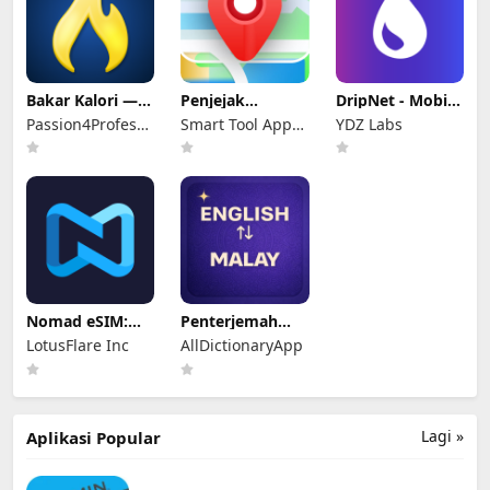
Bakar Kalori —
Penjejak
DripNet - Mobile
Turun Berat
Nombor Mudah
Data Saver
Passion4Profession
Smart Tool Apps
YDZ Labs
Badan
Alih
Apps
Tech
Nomad eSIM:
Penterjemah
Pelan Data
Bahasa Melayu
LotusFlare Inc
AllDictionaryApp
Prepaid
Lagi »
Aplikasi Popular