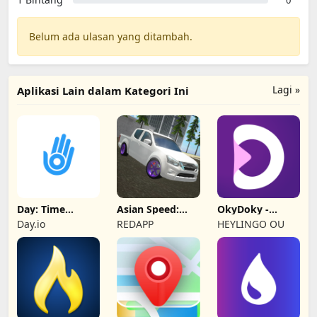
0
Belum ada ulasan yang ditambah.
Lagi »
Aplikasi Lain dalam Kategori Ini
Day: Time
Asian Speed:
OkyDoky -
Tracker & Shifts
Multiplayer City
Kursus Bahasa
Day.io
REDAPP
HEYLINGO OU