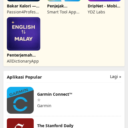
Bakar Kalori —
Penjejak
DripNet - Mobile
Turun Berat
Nombor Mudah
Data Saver
Passion4Profession
Smart Tool Apps
YDZ Labs
Badan
Alih
Apps
Tech
Penterjemah
Bahasa Melayu
AllDictionaryApp
Lagi »
Aplikasi Popular
Garmin Connect™
Garmin
The Stanford Daily