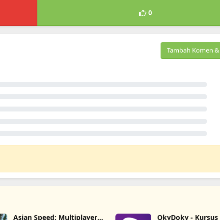
0
Tambah Komen & 
Asian Speed: Multiplayer
OkyDoky - Kursus