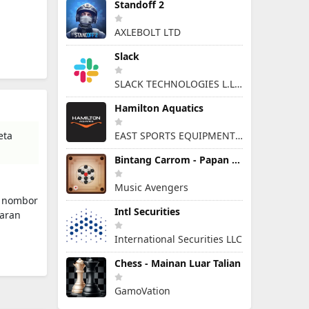
Standoff 2
AXLEBOLT LTD
Slack
SLACK TECHNOLOGIES L.L.C.
Hamilton Aquatics
eta
EAST SPORTS EQUIPMENT ARTICLES & SERVICES L.L.C
Bintang Carrom - Papan Cakera
Music Avengers
i nombor
Intl Securities
paran
International Securities LLC
Chess - Mainan Luar Talian
GamoVation