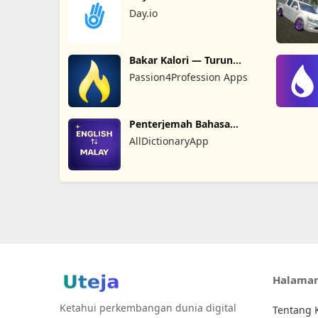
Day.io
Bakar Kalori — Turun
Berat Badan
Passion4Profession Apps
Penterjemah Bahasa
Melayu
AllDictionaryApp
Halama
Ketahui perkembangan dunia digital
Tentang 