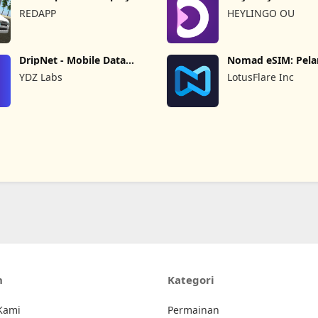
City
REDAPP
HEYLINGO OU
DripNet - Mobile Data
Nomad eSIM: Pela
Saver
Prepaid
YDZ Labs
LotusFlare Inc
n
Kategori
Kami
Permainan