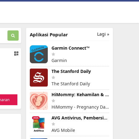
Lagi »
Aplikasi Popular
Garmin Connect™
Garmin
The Stanford Daily
The Stanford Daily
HiMommy: Kehamilan & kesuburan
maran
HiMommy - Pregnancy Day By Day - Expecting Baby
AVG Antivirus, Pembersih Virus
AVG Mobile