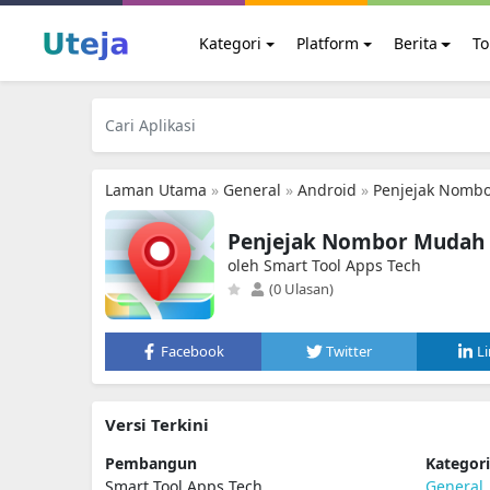
Kategori
Platform
Berita
To
Laman Utama
»
General
»
Android
»
Penjejak Nombo
Penjejak Nombor Mudah A
oleh Smart Tool Apps Tech
(0 Ulasan)
Facebook
Twitter
L
Versi Terkini
Pembangun
Kategor
Smart Tool Apps Tech
General