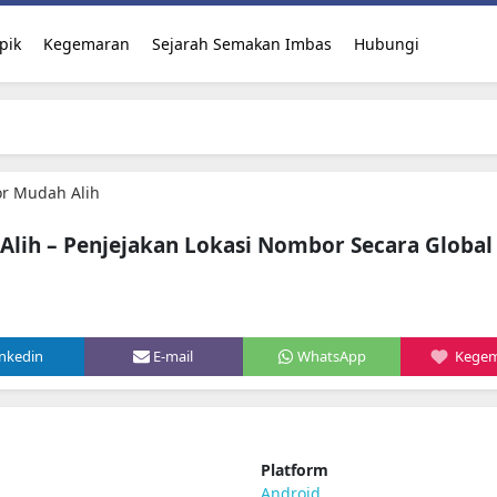
pik
Kegemaran
Sejarah Semakan Imbas
Hubungi
r Mudah Alih
lih – Penjejakan Lokasi Nombor Secara Global
inkedin
E-mail
WhatsApp
Kege
i
Platform
Android