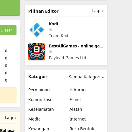
Lagi »
Pilihan Editor
Kodi
Ulasan
Team Kodi
BestAllGames - online games
0
Payload Games Ltd
0
0
0
Kategori
Semua Kategori »
0
Permainan
Hiburan
Komunikasi
E-mel
Keselamatan
Alatan
Lagi »
Media
Internet
Kewangan
Reka Bentuk
 Bahasa