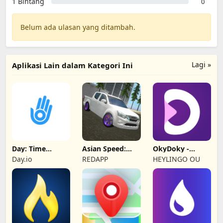
1 Bintang
0
Belum ada ulasan yang ditambah.
Lagi »
Aplikasi Lain dalam Kategori Ini
Day: Time
Asian Speed:
OkyDoky -
Tracker & Shifts
Multiplayer City
Kursus Bahasa
Day.io
REDAPP
HEYLINGO OU