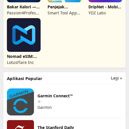
Bakar Kalori —
Penjejak
DripNet - Mobile
Turun Berat
Nombor Mudah
Data Saver
Passion4Profession
Smart Tool Apps
YDZ Labs
Badan
Alih
Apps
Tech
Nomad eSIM:
Pelan Data
LotusFlare Inc
Prepaid
Lagi »
Aplikasi Popular
Garmin Connect™
Garmin
The Stanford Daily