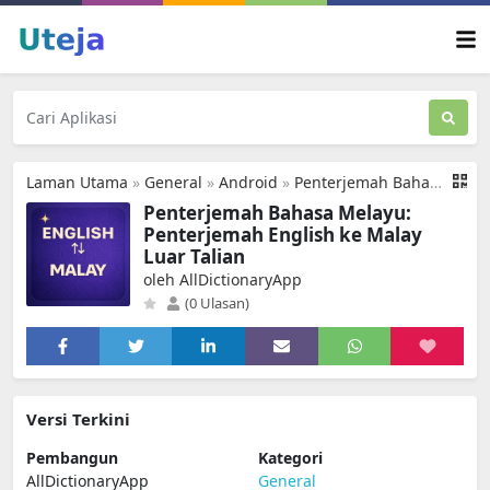
Laman Utama
»
General
»
Android
»
Penterjemah Bahasa Melayu
Penterjemah Bahasa Melayu:
Penterjemah English ke Malay
Luar Talian
oleh AllDictionaryApp
(0 Ulasan)
Versi Terkini
Pembangun
Kategori
AllDictionaryApp
General