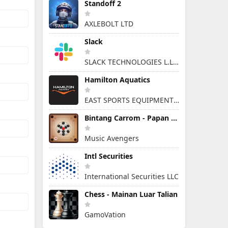
Standoff 2
AXLEBOLT LTD
Slack
SLACK TECHNOLOGIES L.L.C.
Hamilton Aquatics
EAST SPORTS EQUIPMENT ARTICLES & SERVICES L.L.C
Bintang Carrom - Papan Cakera
Music Avengers
Intl Securities
International Securities LLC
Chess - Mainan Luar Talian
GamoVation