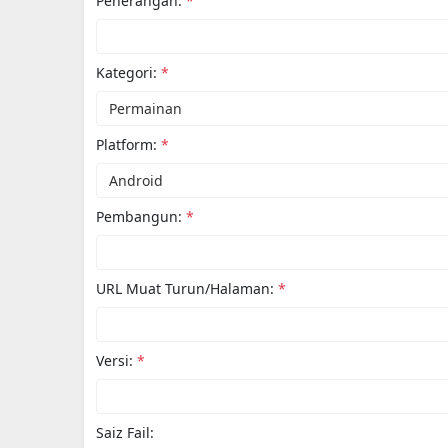
Penerangan:
*
Kategori:
*
Platform:
*
Pembangun:
*
URL Muat Turun/Halaman:
*
Versi:
*
Saiz Fail: