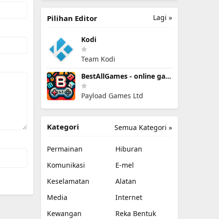
Lagi »
Pilihan Editor
Kodi
Team Kodi
BestAllGames - online games
Payload Games Ltd
Kategori
Semua Kategori »
Permainan
Hiburan
Komunikasi
E-mel
Keselamatan
Alatan
Media
Internet
Kewangan
Reka Bentuk