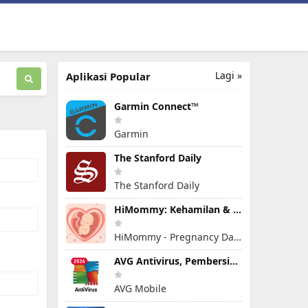
Lagi »
Aplikasi Popular
Garmin Connect™
Garmin
The Stanford Daily
The Stanford Daily
HiMommy: Kehamilan & kesuburan
HiMommy - Pregnancy Day By Day - Expecting Baby
AVG Antivirus, Pembersih Virus
AVG Mobile