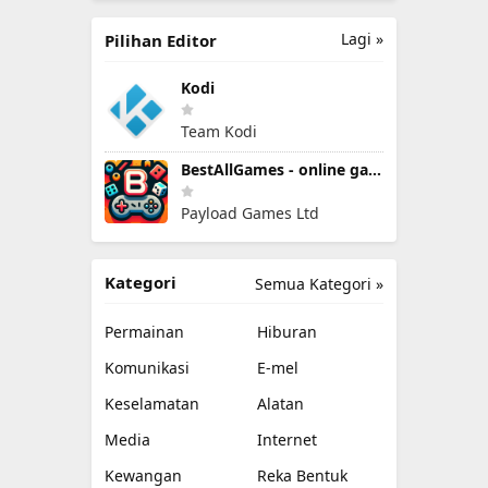
Lagi »
Pilihan Editor
Kodi
Team Kodi
BestAllGames - online games
Payload Games Ltd
Kategori
Semua Kategori »
Permainan
Hiburan
Komunikasi
E-mel
Keselamatan
Alatan
Media
Internet
Kewangan
Reka Bentuk