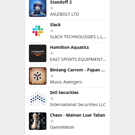
Standoff 2
AXLEBOLT LTD
Slack
SLACK TECHNOLOGIES L.L.C.
Hamilton Aquatics
EAST SPORTS EQUIPMENT ARTICLES & SERVICES L.L.C
Bintang Carrom - Papan Cakera
Music Avengers
Intl Securities
International Securities LLC
Chess - Mainan Luar Talian
GamoVation