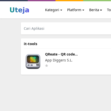
Kategori
Platform
Berita
To
it-tools
QReate - QR code
generator
App Diggers S.L.