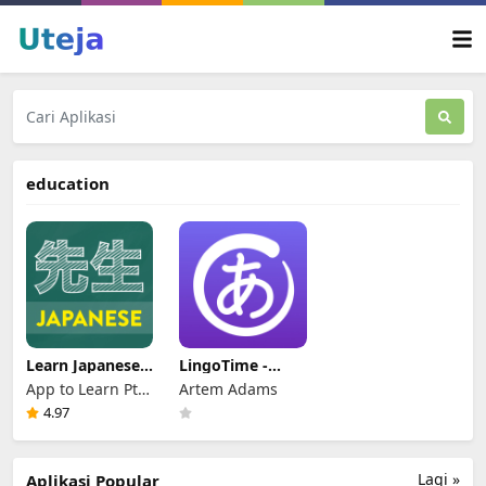
education
Learn Japanese:
LingoTime -
Sensei
Learn
App to Learn Pte.
Artem Adams
Languages
Ltd.
4.97
Lagi »
Aplikasi Popular