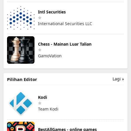
Intl Securities
International Securities LLC
Chess - Mainan Luar Talian
GamoVation
Lagi »
Pilihan Editor
Kodi
Team Kodi
BestAllGames - online games