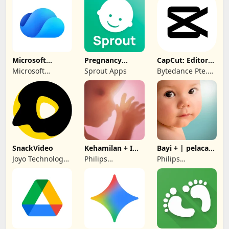
pregnancy &
parenting app
Microsoft
Pregnancy
CapCut: Editor
OneDrive
Tracker by
Foto & Video
Microsoft
Sprout Apps
Bytedance Pte.
Sprout
Corporation
Ltd.
SnackVideo
Kehamilan + I
Bayi + | pelacak
Aplikasi pelacak
bayi Anda
Joyo Technology
Philips
Philips
Pte. Ltd.
Electronics UK
Electronics UK
Limited
Limited