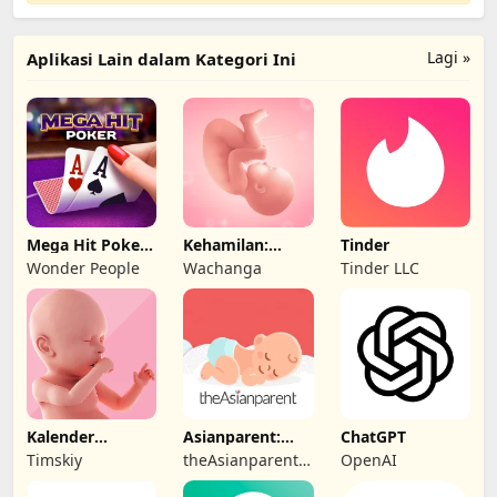
Lagi »
Aplikasi Lain dalam Kategori Ini
Mega Hit Poker:
Kehamilan:
Tinder
Texas Holdem
kalender masa
Wonder People
Wachanga
Tinder LLC
subur
Kalender
Asianparent:
ChatGPT
Kehamilan
Kehamilan &
Timskiy
theAsianparent -
OpenAI
Bayi
largest