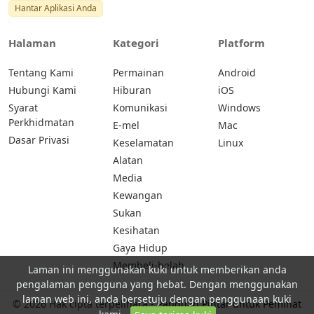
Hantar Aplikasi Anda
Halaman
Kategori
Platform
Tentang Kami
Permainan
Android
Hubungi Kami
Hiburan
iOS
Syarat
Komunikasi
Windows
Perkhidmatan
E-mel
Mac
Dasar Privasi
Keselamatan
Linux
Alatan
Media
Kewangan
Sukan
Kesihatan
Gaya Hidup
Membeli-belah
Laman ini menggunakan kuki untuk memberikan anda
pengalaman pengguna yang hebat. Dengan menggunakan
laman web ini, anda bersetuju dengan penggunaan kuki
© 2026 Hak cipta terpelihara -
Panduan Pintar untuk Peminat