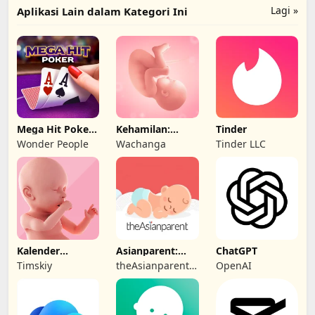
Lagi »
Aplikasi Lain dalam Kategori Ini
Mega Hit Poker:
Kehamilan:
Tinder
Texas Holdem
kalender masa
Wonder People
Wachanga
Tinder LLC
subur
Kalender
Asianparent:
ChatGPT
Kehamilan
Kehamilan &
Timskiy
theAsianparent -
OpenAI
Bayi
largest
pregnancy &
parenting app