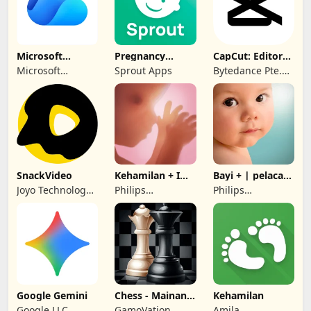
Microsoft
Pregnancy
CapCut: Editor
OneDrive
Tracker by
Foto & Video
Microsoft
Sprout Apps
Bytedance Pte.
Sprout
Corporation
Ltd.
SnackVideo
Kehamilan + I
Bayi + | pelacak
Aplikasi pelacak
bayi Anda
Joyo Technology
Philips
Philips
Pte. Ltd.
Electronics UK
Electronics UK
Limited
Limited
Google Gemini
Chess - Mainan
Kehamilan
Luar Talian
Google LLC
GamoVation
Amila