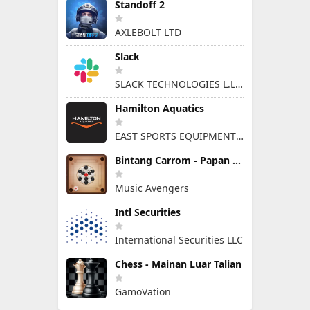
Standoff 2
AXLEBOLT LTD
Slack
SLACK TECHNOLOGIES L.L.C.
Hamilton Aquatics
EAST SPORTS EQUIPMENT ARTICLES & SERVICES L.L.C
Bintang Carrom - Papan Cakera
Music Avengers
Intl Securities
International Securities LLC
Chess - Mainan Luar Talian
GamoVation