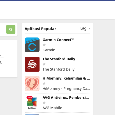
Lagi »
Aplikasi Popular
Garmin Connect™
Garmin
r
The Stanford Daily
.
The Stanford Daily
HiMommy: Kehamilan & kesuburan
HiMommy - Pregnancy Day By Day - Expecting Baby
AVG Antivirus, Pembersih Virus
AVG Mobile