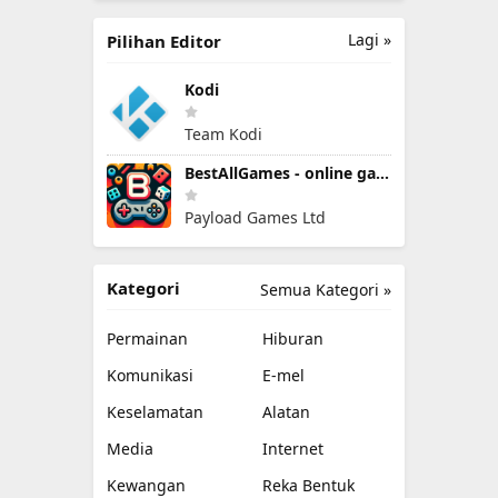
Lagi »
Pilihan Editor
Kodi
Team Kodi
BestAllGames - online games
Payload Games Ltd
Kategori
Semua Kategori »
Permainan
Hiburan
Komunikasi
E-mel
Keselamatan
Alatan
Media
Internet
Kewangan
Reka Bentuk