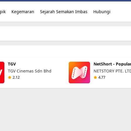
pik
Kegemaran
Sejarah Semakan Imbas
Hubungi
TGV
NetShort - Popula
Dramas & TV
TGV Cinemas Sdn Bhd
NETSTORY PTE. LTD
2.12
4.77