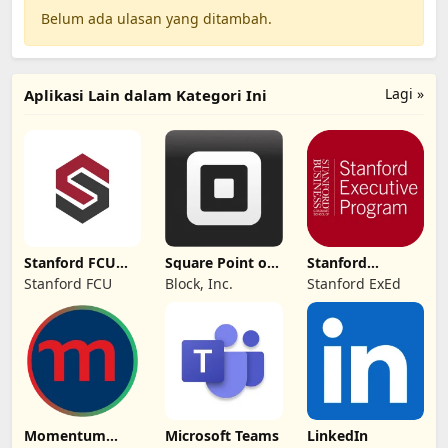
Belum ada ulasan yang ditambah.
Lagi »
Aplikasi Lain dalam Kategori Ini
Stanford FCU
Square Point of
Stanford
Mobile Banking
Sale - POS
Executive
Stanford FCU
Block, Inc.
Stanford ExEd
Education
Momentum
Microsoft Teams
LinkedIn