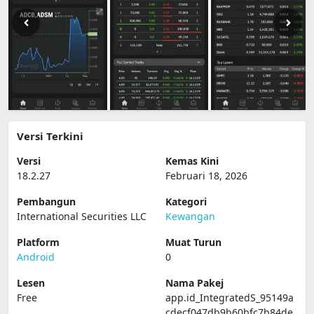
Versi Terkini
Versi
Kemas Kini
18.2.27
Februari 18, 2026
Pembangun
Kategori
International Securities LLC
Kewangan
Platform
Muat Turun
Android
0
Lesen
Nama Pakej
Free
app.id_IntegratedS_95149a
cdecf047db9b60bfc7b84de