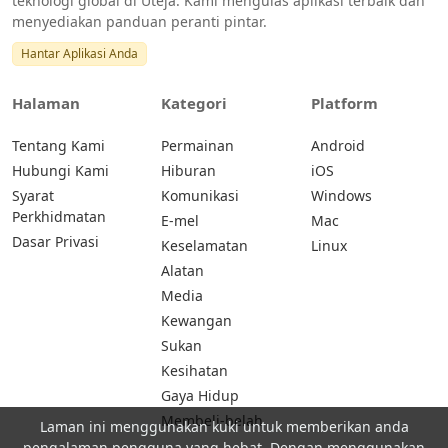
teknologi global di Uteja. Kami mengulas aplikasi terbaik dan
menyediakan panduan peranti pintar.
Hantar Aplikasi Anda
Halaman
Kategori
Platform
Tentang Kami
Permainan
Android
Hubungi Kami
Hiburan
iOS
Syarat
Komunikasi
Windows
Perkhidmatan
E-mel
Mac
Dasar Privasi
Keselamatan
Linux
Alatan
Media
Kewangan
Sukan
Kesihatan
Gaya Hidup
Membeli-belah
Laman ini menggunakan kuki untuk memberikan anda
pengalaman pengguna yang hebat. Dengan menggunakan