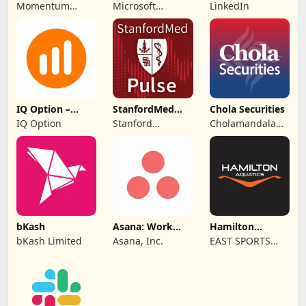
Securities
Momentum
Microsoft
LinkedIn
Securities (Pty)
Corporation
Ltd
IQ Option –
StanfordMed
Chola Securities
Platform
Pulse
IQ Option
Stanford
Cholamandalam
Dagangan
University
Securities
Limited
bKash
Asana: Work
Hamilton
Management
Aquatics
bKash Limited
Asana, Inc.
EAST SPORTS
EQUIPMENT
ARTICLES &
SERVICES L.L.C