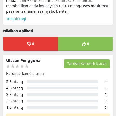
mudah alih **Intl Securities** direka khas untuk
memberikan anda keupayaan untuk mengakses maklumat
pasaran saham masa nyata, berita...
Tunjuk Lagi
Nilaikan Aplikasi
0
0
Ulasan Pengguna
Tambah Komen & Ulasan
Berdasarkan 0 ulasan
5 Bintang
0
4 Bintang
0
3 Bintang
0
2 Bintang
0
1 Bintang
0