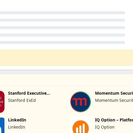
Stanford Executive
Momentum Securi
Education
Stanford ExEd
Momentum Securiti
Ltd
LinkedIn
IQ Option – Platf
Dagangan
LinkedIn
IQ Option