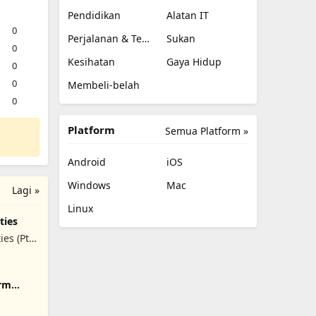
Pendidikan
Alatan IT
0
Perjalanan & Tempatan
Sukan
0
Kesihatan
Gaya Hidup
0
0
Membeli-belah
0
Platform
Semua Platform »
Android
iOS
Windows
Mac
Lagi »
Linux
ties
es (Pty)
orm