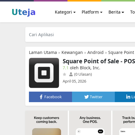
Kategori
Platform
Berita
To
Laman Utama
»
Kewangan
»
Android
»
Square Point 
Square Point of Sale - POS
7.1
oleh Block, Inc.
(0 Ulasan)
April 05, 2026
Facebook
Twitter
L