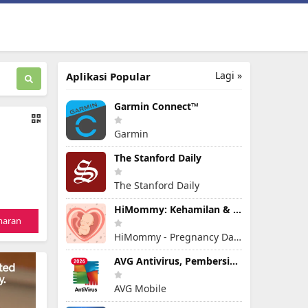
Lagi »
Aplikasi Popular
Garmin Connect™
Garmin
The Stanford Daily
The Stanford Daily
HiMommy: Kehamilan & kesuburan
maran
HiMommy - Pregnancy Day By Day - Expecting Baby
AVG Antivirus, Pembersih Virus
AVG Mobile