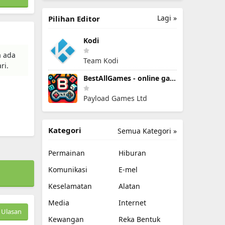
Lagi »
Pilihan Editor
Kodi
a ada
Team Kodi
ri.
BestAllGames - online games
Payload Games Ltd
Kategori
Semua Kategori »
Permainan
Hiburan
Komunikasi
E-mel
Keselamatan
Alatan
Media
Internet
Ulasan
Kewangan
Reka Bentuk