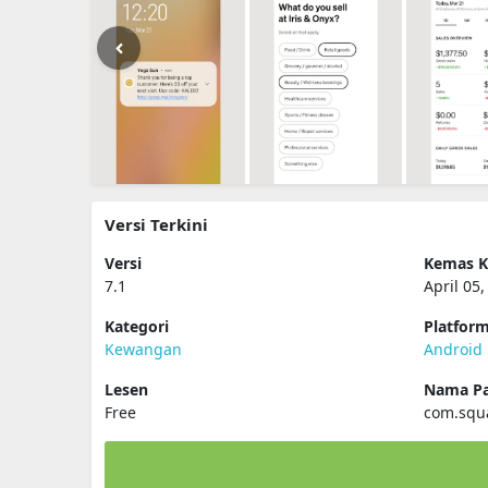
Versi Terkini
Versi
Kemas K
7.1
April 05
Kategori
Platfor
Kewangan
Android
Lesen
Nama Pa
Free
com.squ