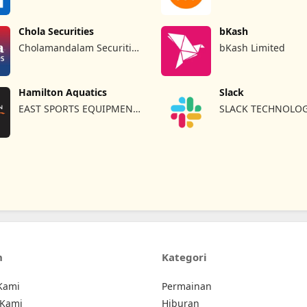
Chola Securities
bKash
Cholamandalam Securities
bKash Limited
Limited
Hamilton Aquatics
Slack
EAST SPORTS EQUIPMENT
SLACK TECHNOLOG
ARTICLES & SERVICES L.L.C
L.L.C.
n
Kategori
Kami
Permainan
 Kami
Hiburan