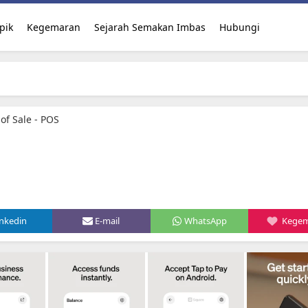
pik
Kegemaran
Sejarah Semakan Imbas
Hubungi
of Sale - POS
inkedin
E-mail
WhatsApp
Kege