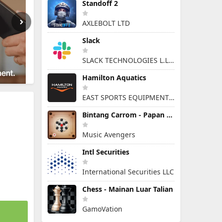
Standoff 2
AXLEBOLT LTD
Slack
SLACK TECHNOLOGIES L.L.C.
Hamilton Aquatics
EAST SPORTS EQUIPMENT ARTICLES & SERVICES L.L.C
Bintang Carrom - Papan Cakera
Music Avengers
Intl Securities
International Securities LLC
Chess - Mainan Luar Talian
GamoVation