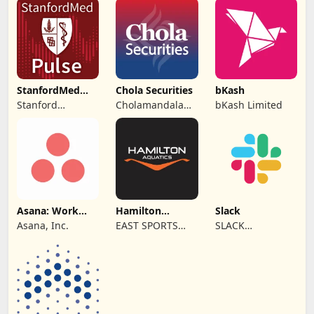
Ltd
StanfordMed
Chola Securities
bKash
Pulse
Stanford
Cholamandalam
bKash Limited
University
Securities
Limited
Asana: Work
Hamilton
Slack
Management
Aquatics
Asana, Inc.
EAST SPORTS
SLACK
EQUIPMENT
TECHNOLOGIES
ARTICLES &
L.L.C.
SERVICES L.L.C