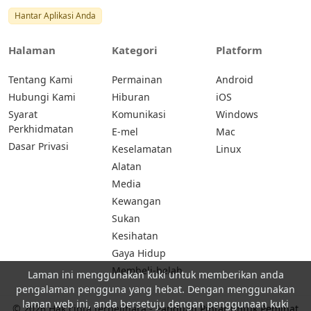
Hantar Aplikasi Anda
Halaman
Kategori
Platform
Tentang Kami
Permainan
Android
Hubungi Kami
Hiburan
iOS
Syarat
Komunikasi
Windows
Perkhidmatan
E-mel
Mac
Dasar Privasi
Keselamatan
Linux
Alatan
Media
Kewangan
Sukan
Kesihatan
Gaya Hidup
Membeli-belah
Laman ini menggunakan kuki untuk memberikan anda
pengalaman pengguna yang hebat. Dengan menggunakan
laman web ini, anda bersetuju dengan penggunaan kuki
© 2026 Hak cipta terpelihara -
Panduan Pintar untuk Peminat