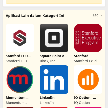
Lagi »
Aplikasi Lain dalam Kategori Ini
Stanford FCU
Square Point of
Stanford
Mobile Banking
Sale - POS
Executive
Stanford FCU
Block, Inc.
Stanford ExEd
Education
Momentum
LinkedIn
IQ Option –
Securities
Platform
Momentum
LinkedIn
IQ Option
Dagangan
Securities (Pty)