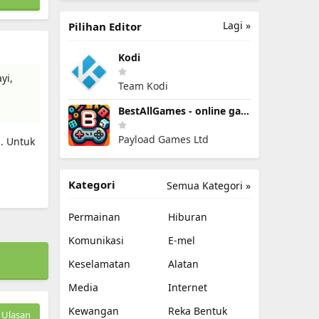
Lagi »
Pilihan Editor
Kodi
yi,
Team Kodi
BestAllGames - online games
Payload Games Ltd
. Untuk
Kategori
Semua Kategori »
Permainan
Hiburan
Komunikasi
E-mel
Keselamatan
Alatan
Media
Internet
Kewangan
Reka Bentuk
Ulasan