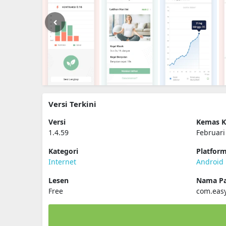
Versi Terkini
Versi
Kemas K
1.4.59
Februari
Kategori
Platfor
Internet
Android
Lesen
Nama Pa
Free
com.eas