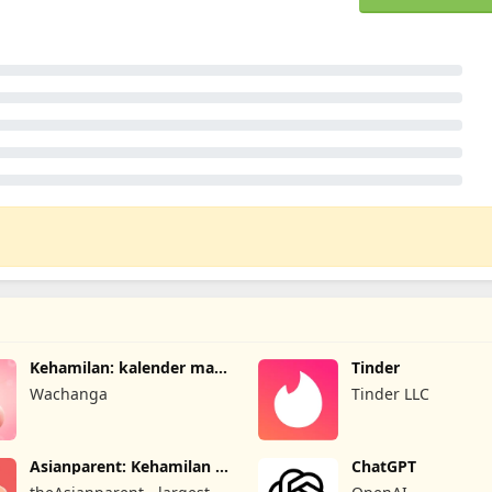
Kehamilan: kalender masa
Tinder
subur
Wachanga
Tinder LLC
Asianparent: Kehamilan &
ChatGPT
Bayi