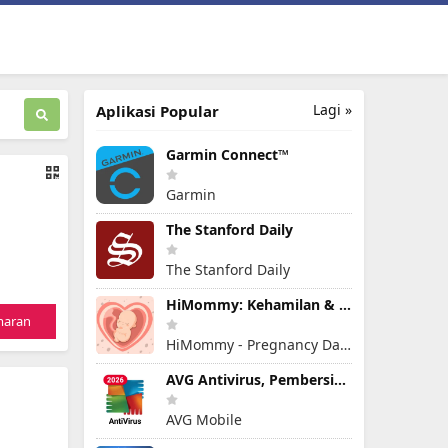
Lagi »
Aplikasi Popular
Garmin Connect™
Garmin
The Stanford Daily
The Stanford Daily
HiMommy: Kehamilan & kesuburan
maran
HiMommy - Pregnancy Day By Day - Expecting Baby
AVG Antivirus, Pembersih Virus
AVG Mobile