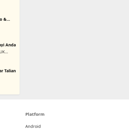
to &
.
ayi Anda
 UK
r Talian
Platform
Android