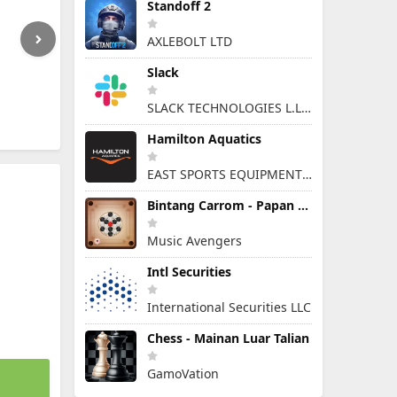
Standoff 2
AXLEBOLT LTD
Slack
SLACK TECHNOLOGIES L.L.C.
Hamilton Aquatics
EAST SPORTS EQUIPMENT ARTICLES & SERVICES L.L.C
Bintang Carrom - Papan Cakera
Music Avengers
Intl Securities
International Securities LLC
Chess - Mainan Luar Talian
GamoVation