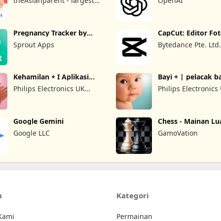
theAsianparent - largest
OpenAI
pregnancy & parenting
app
Pregnancy Tracker by
CapCut: Editor Fo
Sprout
Video
Sprout Apps
Bytedance Pte. Ltd
Kehamilan + I Aplikasi
Bayi + | pelacak b
pelacak
Philips Electronics UK
Philips Electronics
Limited
Limited
Google Gemini
Chess - Mainan Lua
Google LLC
GamoVation
n
Kategori
Kami
Permainan