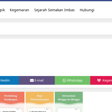
pik
Kegemaran
Sejarah Semakan Imbas
Hubungi
inkedin
E-mail
WhatsApp
Kege