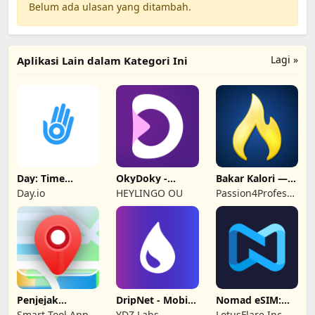
Belum ada ulasan yang ditambah.
Lagi »
Aplikasi Lain dalam Kategori Ini
Day: Time
OkyDoky -
Bakar Kalori —
Tracker & Shifts
Kursus Bahasa
Turun Berat
Day.io
HEYLINGO OU
Passion4Profession
Badan
Apps
Penjejak
DripNet - Mobile
Nomad eSIM:
Nombor Mudah
Data Saver
Pelan Data
Smart Tool Apps
YDZ Labs
LotusFlare Inc