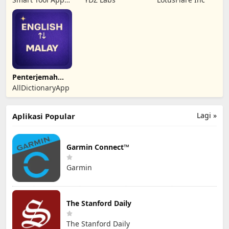
Alih
Prepaid
Tech
Penterjemah
Bahasa Melayu
AllDictionaryApp
Lagi »
Aplikasi Popular
Garmin Connect™
Garmin
The Stanford Daily
The Stanford Daily