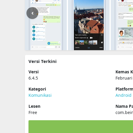
Versi Terkini
Versi
Kemas K
6.4.5
Februari
Kategori
Platfor
Komunikasi
Android
Lesen
Nama Pa
Free
com.bein