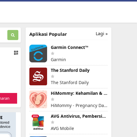
Lagi »
Aplikasi Popular
Garmin Connect™
Garmin
The Stanford Daily
The Stanford Daily
HiMommy: Kehamilan & kesuburan
maran
HiMommy - Pregnancy Day By Day - Expecting Baby
AVG Antivirus, Pembersih Virus
AVG Mobile