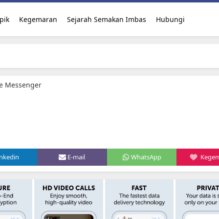
pik
Kegemaran
Sejarah Semakan Imbas
Hubungi
te Messenger
inkedin
E-mail
WhatsApp
Kege