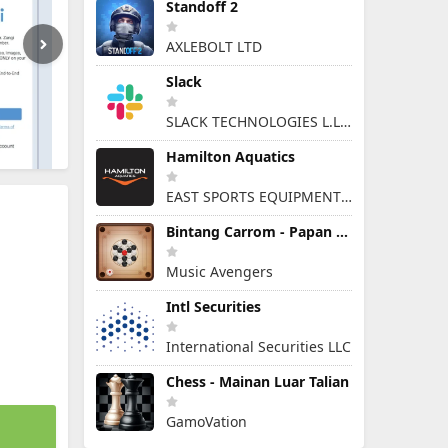
Standoff 2
AXLEBOLT LTD
Slack
SLACK TECHNOLOGIES L.L.C.
Hamilton Aquatics
EAST SPORTS EQUIPMENT ARTICLES & SERVICES L.L.C
Bintang Carrom - Papan Cakera
Music Avengers
Intl Securities
International Securities LLC
Chess - Mainan Luar Talian
GamoVation