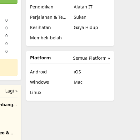
Pendidikan
Alatan IT
Perjalanan & Tempatan
Sukan
0
Kesihatan
Gaya Hidup
0
0
Membeli-belah
0
0
Platform
Semua Platform »
Android
iOS
Windows
Mac
Lagi »
Linux
embang
deo &