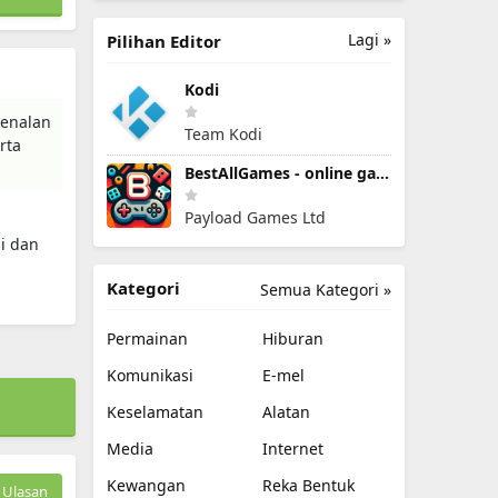
Lagi »
Pilihan Editor
Kodi
kenalan
Team Kodi
rta
BestAllGames - online games
Payload Games Ltd
i dan
Kategori
Semua Kategori »
Permainan
Hiburan
Komunikasi
E-mel
Keselamatan
Alatan
Media
Internet
Kewangan
Reka Bentuk
Ulasan