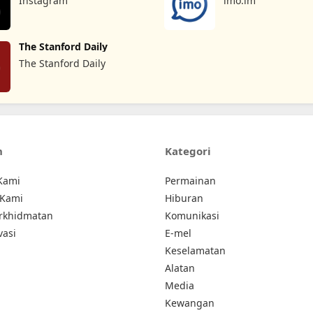
Instagram
imo.im
The Stanford Daily
The Stanford Daily
n
Kategori
Kami
Permainan
 Kami
Hiburan
erkhidmatan
Komunikasi
vasi
E-mel
Keselamatan
Alatan
Media
Kewangan