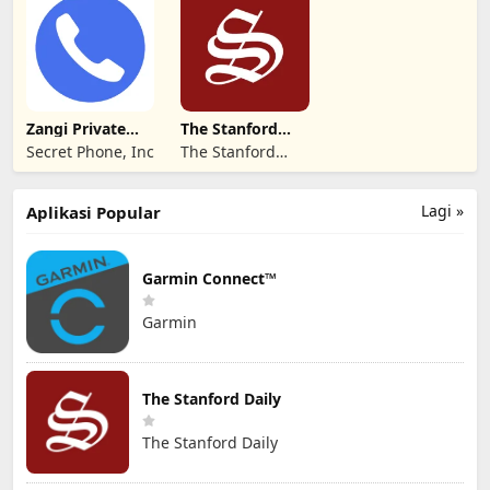
Zangi Private
The Stanford
Messenger
Daily
Secret Phone, Inc
The Stanford
Daily
Lagi »
Aplikasi Popular
Garmin Connect™
Garmin
The Stanford Daily
The Stanford Daily