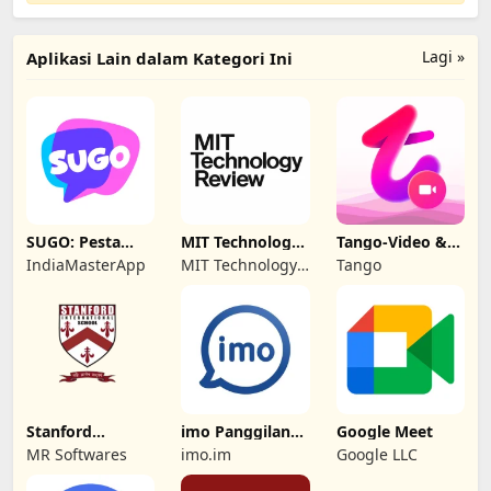
Lagi »
Aplikasi Lain dalam Kategori Ini
SUGO: Pesta
MIT Technology
Tango-Video &
Sembang Suara
Review
Sembang
IndiaMasterApp
MIT Technology
Tango
Langsung
Review
Stanford
imo Panggilan
Google Meet
International
Video & Teks
MR Softwares
imo.im
Google LLC
School