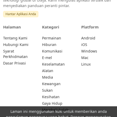
teknologi global di Uteja. Kami mengulas aplikasi terbaik dan
menyediakan panduan peranti pintar.
Hantar Aplikasi Anda
Halaman
Kategori
Platform
Tentang Kami
Permainan
Android
Hubungi Kami
Hiburan
iOS
Syarat
Komunikasi
Windows
Perkhidmatan
E-mel
Mac
Dasar Privasi
Keselamatan
Linux
Alatan
Media
Kewangan
Sukan
Kesihatan
Gaya Hidup
Membeli-belah
Laman ini menggunakan kuki untuk memberikan anda
pengalaman pengguna yang hebat. Dengan menggunakan