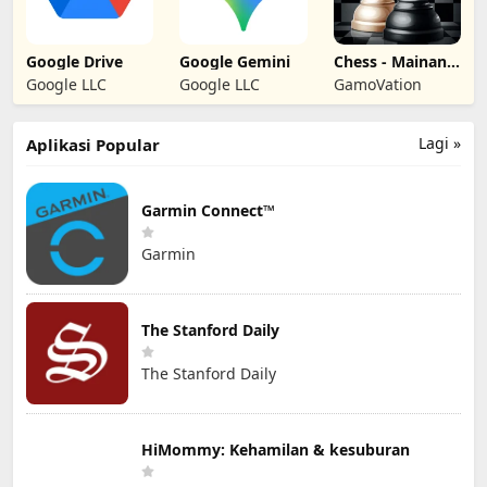
Google Drive
Google Gemini
Chess - Mainan
Luar Talian
Google LLC
Google LLC
GamoVation
Lagi »
Aplikasi Popular
Garmin Connect™
Garmin
The Stanford Daily
The Stanford Daily
HiMommy: Kehamilan & kesuburan