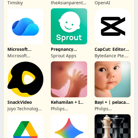
Kehamilan
Kehamilan &
Timskiy
theAsianparent -
OpenAI
Bayi
largest
pregnancy &
parenting app
Microsoft
Pregnancy
CapCut: Editor
OneDrive
Tracker by
Foto & Video
Microsoft
Sprout Apps
Bytedance Pte.
Sprout
Corporation
Ltd.
SnackVideo
Kehamilan + I
Bayi + | pelacak
Aplikasi pelacak
bayi Anda
Joyo Technology
Philips
Philips
Pte. Ltd.
Electronics UK
Electronics UK
Limited
Limited