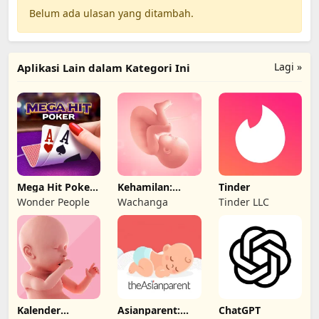
Belum ada ulasan yang ditambah.
Lagi »
Aplikasi Lain dalam Kategori Ini
Mega Hit Poker:
Kehamilan:
Tinder
Texas Holdem
kalender masa
Wonder People
Wachanga
Tinder LLC
subur
Kalender
Asianparent:
ChatGPT